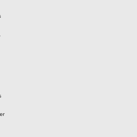
s
,
s
er