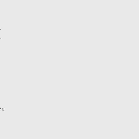
.
.
re