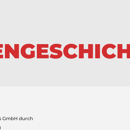
ENGESCHIC
es GmbH durch
g